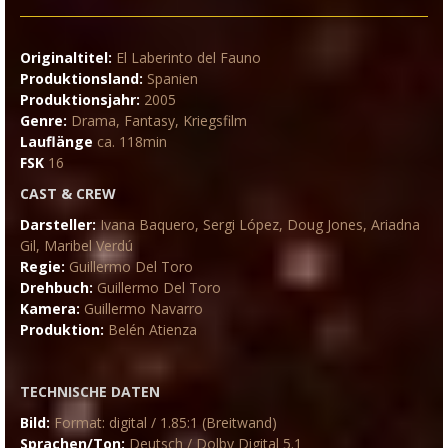
Originaltitel:
El Laberinto del Fauno
Produktionsland:
Spanien
Produktionsjahr:
2005
Genre:
Drama, Fantasy, Kriegsfilm
Lauflänge
ca. 118min
FSK
16
CAST & CREW
Darsteller:
Ivana Baquero, Sergi López, Doug Jones, Ariadna
Gil, Maribel Verdú
Regie:
Guillermo Del Toro
Drehbuch:
Guillermo Del Toro
Kamera:
Guillermo Navarro
Produktion:
Belén Atienza
TECHNISCHE DATEN
Bild:
Format: digital / 1.85:1 (Breitwand)
Sprachen/Ton:
Deutsch / Dolby Digital 5.1