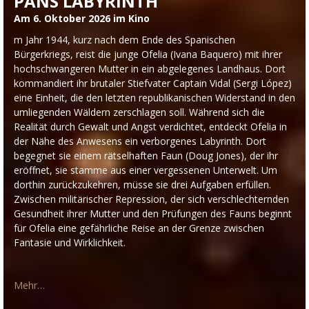
PANS LABYRINTH
Am 6. Oktober 2026 im Kino
m Jahr 1944, kurz nach dem Ende des Spanischen
Bürgerkriegs, reist die junge Ofelia (Ivana Baquero) mit ihrer
hochschwangeren Mutter in ein abgelegenes Landhaus. Dort
kommandiert ihr brutaler Stiefvater Captain Vidal (Sergi López)
eine Einheit, die den letzten republikanischen Widerstand in den
umliegenden Wäldern zerschlagen soll. Während sich die
Realität durch Gewalt und Angst verdichtet, entdeckt Ofelia in
der Nähe des Anwesens ein verborgenes Labyrinth. Dort
begegnet sie einem rätselhaften Faun (Doug Jones), der ihr
eröffnet, sie stamme aus einer vergessenen Unterwelt. Um
dorthin zurückzukehren, müsse sie drei Aufgaben erfüllen.
Zwischen militärischer Repression, der sich verschlechternden
Gesundheit ihrer Mutter und den Prüfungen des Fauns beginnt
für Ofelia eine gefährliche Reise an der Grenze zwischen
Fantasie und Wirklichkeit.
Mehr…