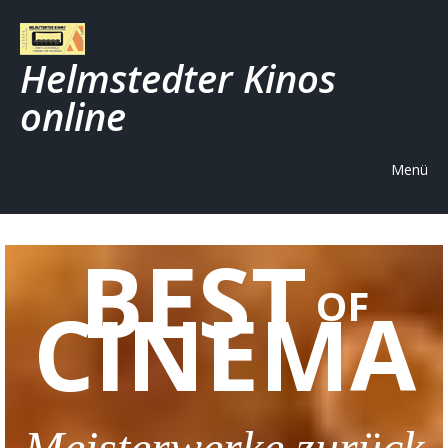
Helmstedter Kinos
online
Menü
BEST
OF
CINEMA
Meisterwerke zurück