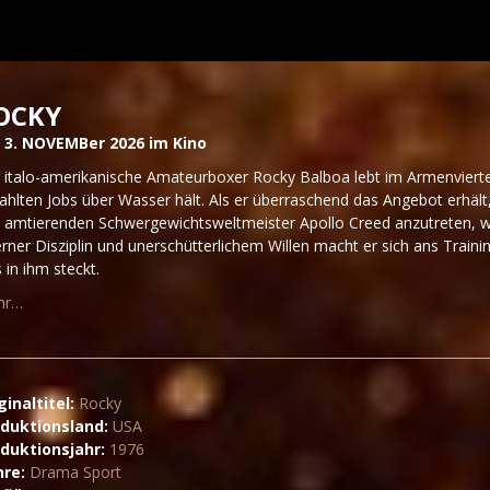
OCKY
3. NOVEMBer 2026 im Kino
 italo-amerikanische Amateurboxer Rocky Balboa lebt im Armenviertel 
ahlten Jobs über Wasser hält. Als er überraschend das Angebot erhäl
 amtierenden Schwergewichtsweltmeister Apollo Creed anzutreten, wi
erner Disziplin und unerschütterlichem Willen macht er sich ans Traini
 in ihm steckt.
hr…
ginaltitel:
Rocky
duktionsland:
USA
duktionsjahr:
1976
nre:
Drama Sport