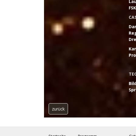
Lau
FSK
CA
Dar
Reg
Dre
Ka
Pro
TE
Bil
Spr
zurück