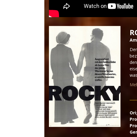
R
Am 
Der
bez
den
eis
was
Me
Ori
Pro
Pro
Ge