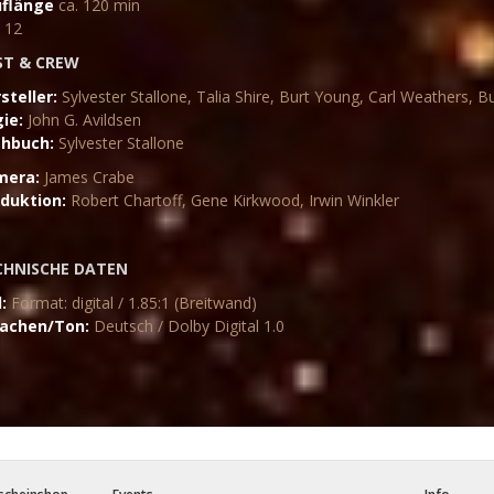
flänge
ca. 120 min
12
ST & CREW
steller:
Sylvester Stallone, Talia Shire, Burt Young, Carl Weathers, 
ie:
John G. Avildsen
hbuch:
Sylvester Stallone
mera:
James Crabe
duktion:
Robert Chartoff, Gene Kirkwood, Irwin Winkler
CHNISCHE DATEN
d:
Format: digital / 1.85:1 (Breitwand)
achen/Ton:
Deutsch / Dolby Digital 1.0